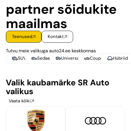
partner sõidukite
maailmas
Teenused
Kontakt
Tutvu meie valikuga auto24.ee keskkonnas
SUV
Sedaan
Universaal
Coupe
Hübriid
Valik kaubamärke SR Auto
valikus
Vaata kõiki