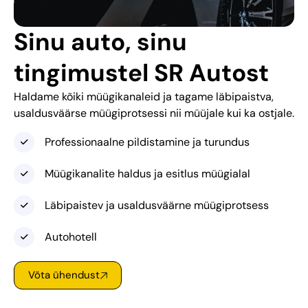
Sinu auto, sinu
tingimustel SR Autost
Haldame kõiki müügikanaleid ja tagame läbipaistva,
usaldusväärse müügiprotsessi nii müüjale kui ka ostjale.
Professionaalne pildistamine ja turundus
Müügikanalite haldus ja esitlus müügialal
Läbipaistev ja usaldusväärne müügiprotsess
Autohotell
Võta ühendust