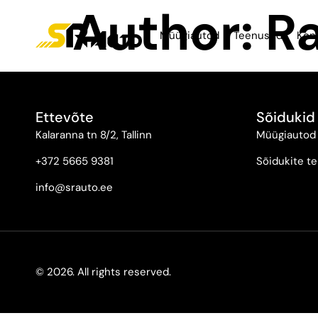
Author:
Ra
Müügiautod
Teenused
Kon
Ettevõte
Sõidukid
Kalaranna tn 8/2, Tallinn
Müügiautod
+372 5665 9381
Sõidukite te
info@srauto.ee
© 2026. All rights reserved.