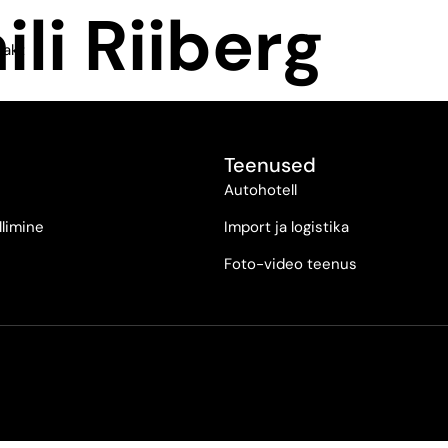
ili Riiberg
takt
Teenused
Autohotell
llimine
Import ja logistika
Foto-video teenus