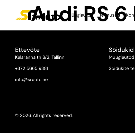
Audi RS 6
Müügiautod
Teenused
Kon
Ettevõte
Sõidukid
Kalaranna tn 8/2, Tallinn
Müügiautod
+372 5665 9381
Sõidukite te
info@srauto.ee
© 2026. All rights reserved.