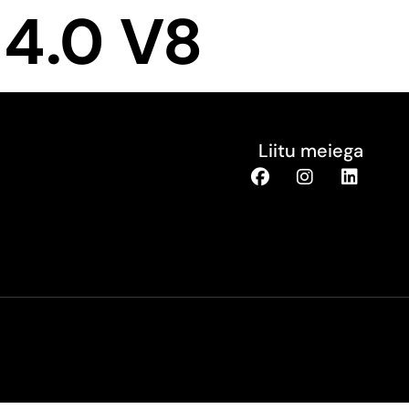
 4.0 V8
Liitu meiega