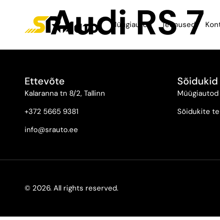
Audi RS 7
Müügiautod
Teenused
Kon
Ettevõte
Sõidukid
Kalaranna tn 8/2, Tallinn
Müügiautod
+372 5665 9381
Sõidukite te
info@srauto.ee
© 2026. All rights reserved.