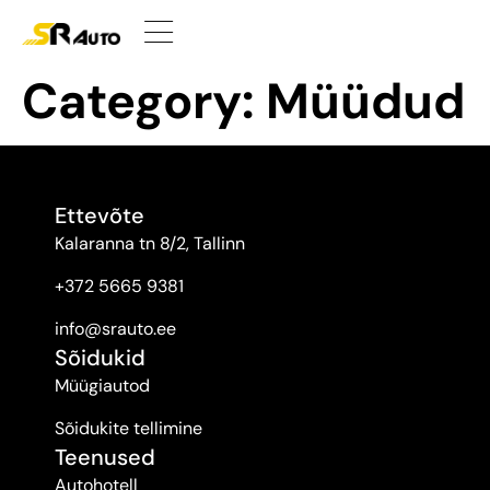
Category:
Müüdud
Ettevõte
Kalaranna tn 8/2, Tallinn
+372 5665 9381
info@srauto.ee
Sõidukid
Müügiautod
Sõidukite tellimine
Teenused
Autohotell